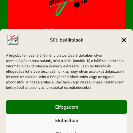
info@magyarzene.eu
Süti beállítások
A legjobb felhasználói élmény biztosítása érdekében olyan
IMPRESSZUM
technológiákat használunk, mint a sütik (cookie-k) a hálózati eszközök
információinak tárolására és/vagy elérésére. Ezen technológiák
ETIKAI KÓDEX
elfogadása lehetővé teszi számunkra, hogy olyan adatokat dolgozzunk
fel ezen az oldalon, mint a böngészési viselkedés vagy az egyedi
MÉDIA AJÁNLAT
azonosítók. A hozzájárulás elutasítása vagy visszavonása hátrányosan
befolyásolhat bizonyos funkciókat és működéseket.
ADATKEZELÉSI NYILATKOZAT
Elfogadom
Elutasítom
Hadd Szóljon!