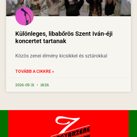
Különleges, libabőrös Szent Iván-éji
koncertet tartanak
Közös zenei élmény kicsikkel és sztárokkal
TOVÁBB A CIKKRE »
2026-05-31
18:26