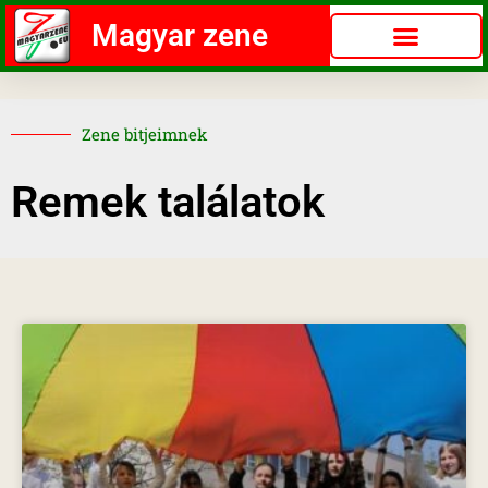
Magyar zene
Zene bitjeimnek
Remek találatok