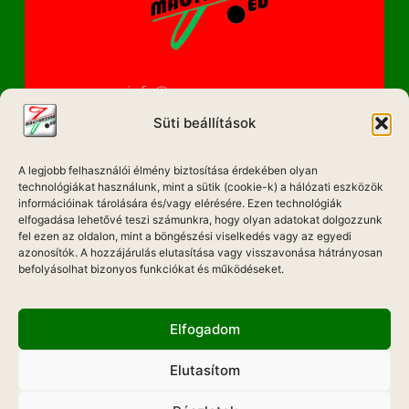
info@magyarzene.eu
Süti beállítások
A legjobb felhasználói élmény biztosítása érdekében olyan
IMPRESSZUM
technológiákat használunk, mint a sütik (cookie-k) a hálózati eszközök
információinak tárolására és/vagy elérésére. Ezen technológiák
ETIKAI KÓDEX
elfogadása lehetővé teszi számunkra, hogy olyan adatokat dolgozzunk
fel ezen az oldalon, mint a böngészési viselkedés vagy az egyedi
MÉDIA AJÁNLAT
azonosítók. A hozzájárulás elutasítása vagy visszavonása hátrányosan
befolyásolhat bizonyos funkciókat és működéseket.
ADATKEZELÉSI NYILATKOZAT
Elfogadom
Elutasítom
Hadd Szóljon!