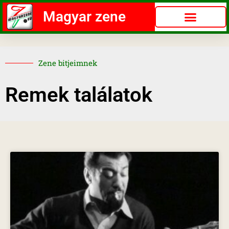
Magyar zene
Zene bitjeimnek
Remek találatok