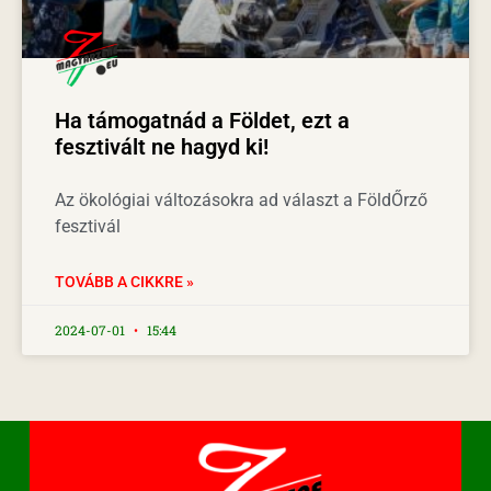
Ha támogatnád a Földet, ezt a
fesztivált ne hagyd ki!
Az ökológiai változásokra ad választ a FöldŐrző
fesztivál
TOVÁBB A CIKKRE »
2024-07-01
15:44