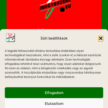
info@magyarzene.eu
Süti beállítások
A legjobb felhasználói élmény biztosítása érdekében olyan
IMPRESSZUM
technológiákat használunk, mint a sütik (cookie-k) a hálózati eszközök
információinak tárolására és/vagy elérésére. Ezen technológiák
ETIKAI KÓDEX
elfogadása lehetővé teszi számunkra, hogy olyan adatokat dolgozzunk
fel ezen az oldalon, mint a böngészési viselkedés vagy az egyedi
MÉDIA AJÁNLAT
azonosítók. A hozzájárulás elutasítása vagy visszavonása hátrányosan
befolyásolhat bizonyos funkciókat és működéseket.
ADATKEZELÉSI NYILATKOZAT
Elfogadom
Elutasítom
Hadd Szóljon!