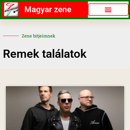
Magyar zene
Zene bitjeimnek
Remek találatok