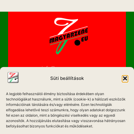
info@magyarzene.eu
Süti beállítások
A legjobb felhasználói élmény biztosítása érdekében olyan
IMPRESSZUM
technológiákat használunk, mint a sütik (cookie-k) a hálózati eszközök
információinak tárolására és/vagy elérésére. Ezen technológiák
ETIKAI KÓDEX
elfogadása lehetővé teszi számunkra, hogy olyan adatokat dolgozzunk
fel ezen az oldalon, mint a böngészési viselkedés vagy az egyedi
MÉDIA AJÁNLAT
azonosítók. A hozzájárulás elutasítása vagy visszavonása hátrányosan
befolyásolhat bizonyos funkciókat és működéseket.
ADATKEZELÉSI NYILATKOZAT