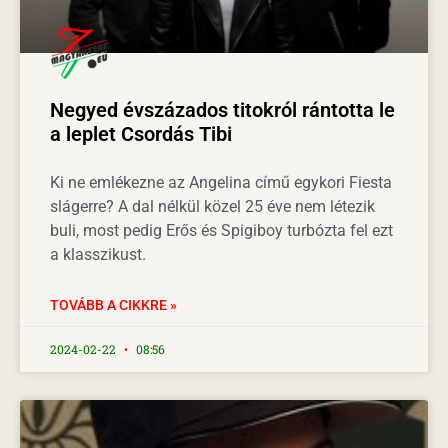
Negyed évszázados titokról rántotta le
a leplet Csordás Tibi
Ki ne emlékezne az Angelina című egykori Fiesta
slágerre? A dal nélkül közel 25 éve nem létezik
buli, most pedig Erős és Spigiboy turbózta fel ezt
a klasszikust.
TOVÁBB A CIKKRE »
2024-02-22
08:56