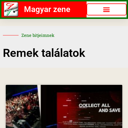
Magyar zene
Zene bitjeimnek
Remek találatok