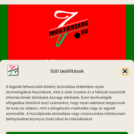
info@magyarzene.eu
Süti beállítások
A legjobb felhasználói élmény biztosítása érdekében olyan
IMPRESSZUM
technológiákat használunk, mint a sütik (cookie-k) a hálózati eszközök
információinak tárolására és/vagy elérésére. Ezen technológiák
ETIKAI KÓDEX
elfogadása lehetővé teszi számunkra, hogy olyan adatokat dolgozzunk
fel ezen az oldalon, mint a böngészési viselkedés vagy az egyedi
MÉDIA AJÁNLAT
azonosítók. A hozzájárulás elutasítása vagy visszavonása hátrányosan
befolyásolhat bizonyos funkciókat és működéseket.
ADATKEZELÉSI NYILATKOZAT