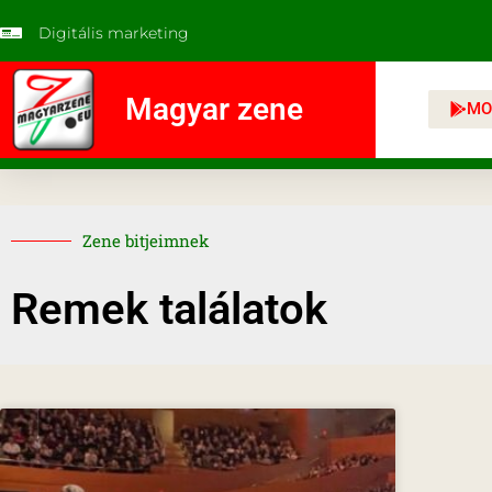
Digitális marketing
Magyar zene
MO
Zene bitjeimnek
Remek találatok