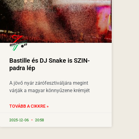
Bastille és DJ Snake is SZIN-
padra lép
A jövő nyár zárófesztiváljára megint
várják a magyar könnyűzene krémjét
TOVÁBB A CIKKRE »
2025-12-06
20:58