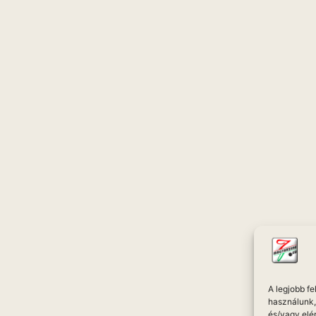
A legjobb f
használunk, 
és/vagy elé