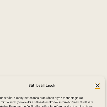
Süti beállítások
elhasználói élmény biztosítása érdekében olyan technológiákat
mint a sütik (cookie-k) a hálózati eszközök információinak tárolására
résére. Ezen technológiák elfogadása lehetővé teszi számunkra, hogy