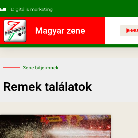
Digitális marketing
Magyar zene
MO
Zene bitjeimnek
Remek találatok