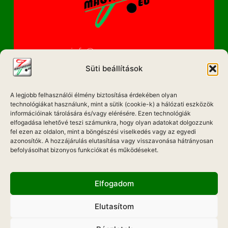
info@magyarzene.eu
Süti beállítások
A legjobb felhasználói élmény biztosítása érdekében olyan
IMPRESSZUM
technológiákat használunk, mint a sütik (cookie-k) a hálózati eszközök
információinak tárolására és/vagy elérésére. Ezen technológiák
ETIKAI KÓDEX
elfogadása lehetővé teszi számunkra, hogy olyan adatokat dolgozzunk
fel ezen az oldalon, mint a böngészési viselkedés vagy az egyedi
MÉDIA AJÁNLAT
azonosítók. A hozzájárulás elutasítása vagy visszavonása hátrányosan
befolyásolhat bizonyos funkciókat és működéseket.
ADATKEZELÉSI NYILATKOZAT
Elfogadom
Elutasítom
Hadd Szóljon!