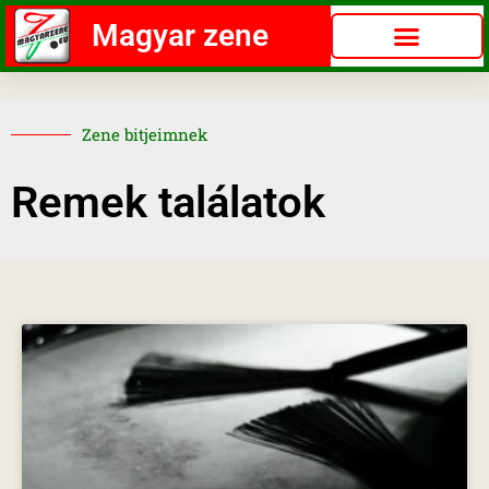
Magyar zene
Zene bitjeimnek
Remek találatok