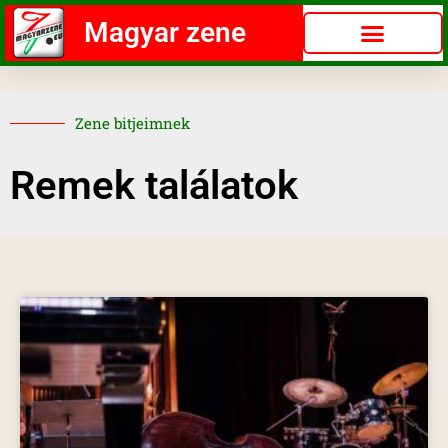
Magyar zene
Zene bitjeimnek
Remek találatok