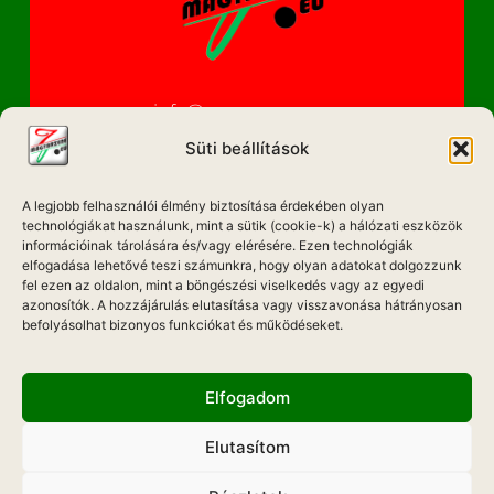
info@magyarzene.eu
Süti beállítások
A legjobb felhasználói élmény biztosítása érdekében olyan
IMPRESSZUM
technológiákat használunk, mint a sütik (cookie-k) a hálózati eszközök
információinak tárolására és/vagy elérésére. Ezen technológiák
ETIKAI KÓDEX
elfogadása lehetővé teszi számunkra, hogy olyan adatokat dolgozzunk
fel ezen az oldalon, mint a böngészési viselkedés vagy az egyedi
MÉDIA AJÁNLAT
azonosítók. A hozzájárulás elutasítása vagy visszavonása hátrányosan
befolyásolhat bizonyos funkciókat és működéseket.
ADATKEZELÉSI NYILATKOZAT
Elfogadom
Elutasítom
Hadd Szóljon!