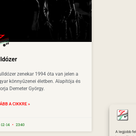
ldózer
ulldózer zenekar 1994 óta van jelen a
yar könnyűzenei életben. Alapítója és
orja Demeter György.
ÁBB A CIKKRE »
-12-14
23:40
A legjobb f