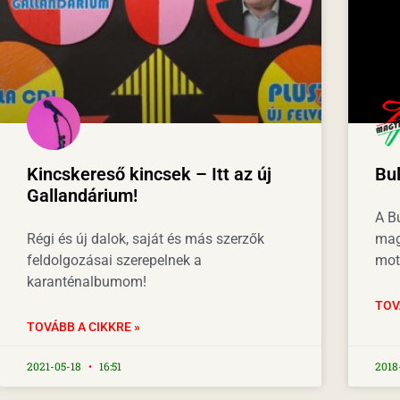
Kincskereső kincsek – Itt az új
Bul
Gallandárium!
A B
Régi és új dalok, saját és más szerzők
mag
feldolgozásai szerepelnek a
mot
karanténalbumom!
TOV
TOVÁBB A CIKKRE »
2021-05-18
16:51
2018