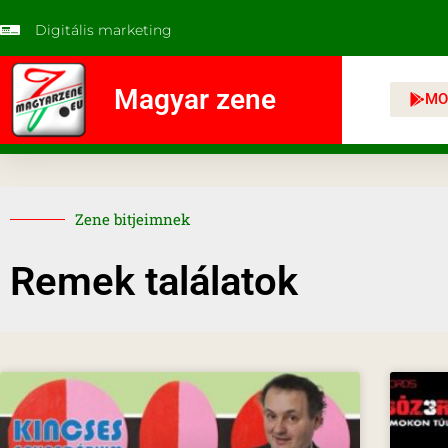
Digitális marketing
Magyar zene
MO
Zene bitjeimnek
Remek találatok