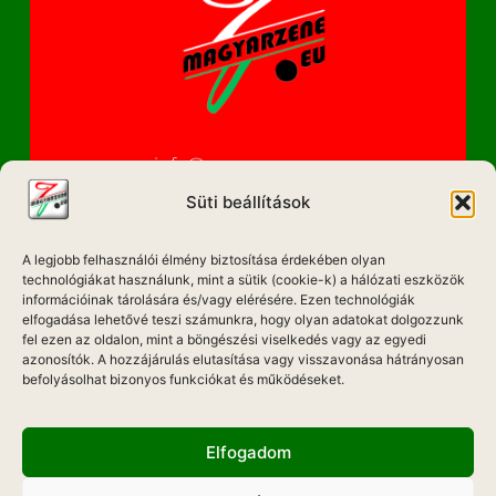
info@magyarzene.eu
Süti beállítások
A legjobb felhasználói élmény biztosítása érdekében olyan
IMPRESSZUM
technológiákat használunk, mint a sütik (cookie-k) a hálózati eszközök
információinak tárolására és/vagy elérésére. Ezen technológiák
ETIKAI KÓDEX
elfogadása lehetővé teszi számunkra, hogy olyan adatokat dolgozzunk
fel ezen az oldalon, mint a böngészési viselkedés vagy az egyedi
MÉDIA AJÁNLAT
azonosítók. A hozzájárulás elutasítása vagy visszavonása hátrányosan
befolyásolhat bizonyos funkciókat és működéseket.
ADATKEZELÉSI NYILATKOZAT
Elfogadom