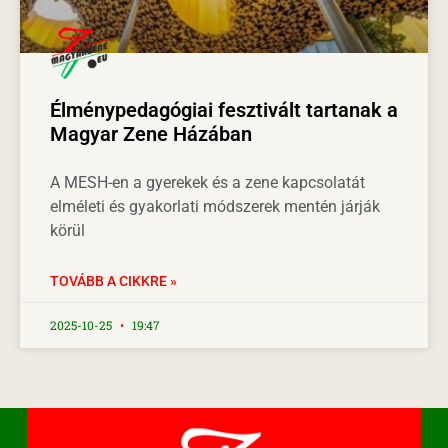
Élménypedagógiai fesztivált tartanak a
Magyar Zene Házában
A MESH-en a gyerekek és a zene kapcsolatát
elméleti és gyakorlati módszerek mentén járják
körül
TOVÁBB A CIKKRE »
2025-10-25
19:47