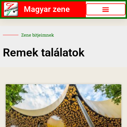
Magyar zene
Zene bitjeimnek
Remek találatok