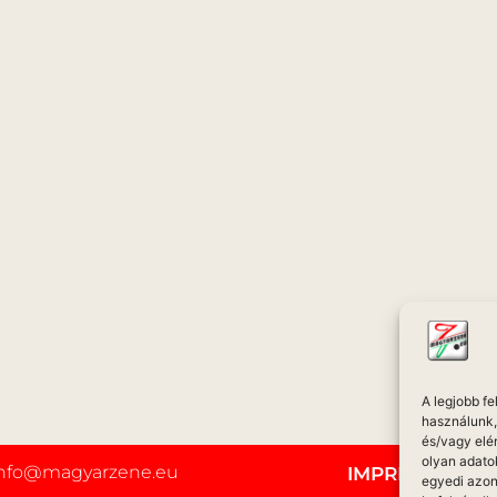
A legjobb f
használunk, 
és/vagy elé
olyan adato
info@magyarzene.eu
IMPRESSZUM
egyedi azon