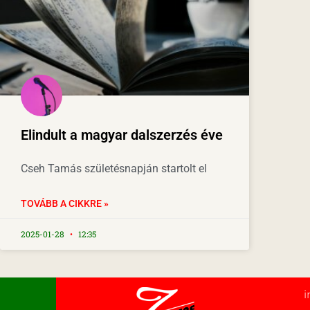
Elindult a magyar dalszerzés éve
Cseh Tamás születésnapján startolt el
TOVÁBB A CIKKRE »
2025-01-28
12:35