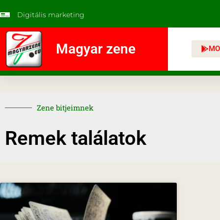
Digitális marketing
Magyar zene
MO
Zene bitjeimnek
Remek találatok