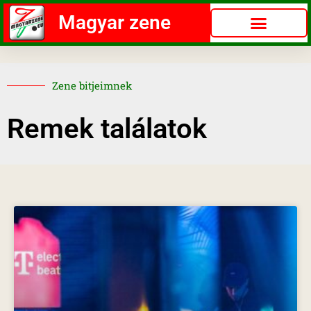
Magyar zene
Zene bitjeimnek
Remek találatok