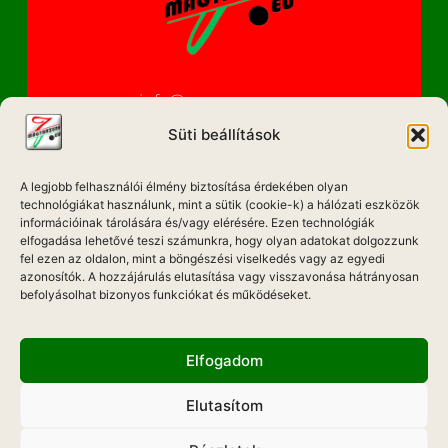
info@magyarzene.eu
Süti beállítások
A legjobb felhasználói élmény biztosítása érdekében olyan
IMPRESSZUM
technológiákat használunk, mint a sütik (cookie-k) a hálózati eszközök
információinak tárolására és/vagy elérésére. Ezen technológiák
ETIKAI KÓDEX
elfogadása lehetővé teszi számunkra, hogy olyan adatokat dolgozzunk
fel ezen az oldalon, mint a böngészési viselkedés vagy az egyedi
MÉDIA AJÁNLAT
azonosítók. A hozzájárulás elutasítása vagy visszavonása hátrányosan
befolyásolhat bizonyos funkciókat és működéseket.
ADATKEZELÉSI NYILATKOZAT
Elfogadom
Elutasítom
Hadd Szóljon!