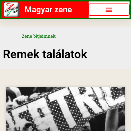
Magyar zene
Zene bitjeimnek
Remek találatok