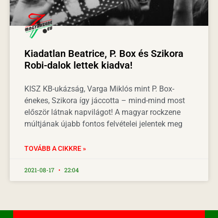
Kiadatlan Beatrice, P. Box és Szikora
Robi-dalok lettek kiadva!
KISZ KB-ukázság, Varga Miklós mint P. Box-
énekes, Szikora így jáccotta – mind-mind most
először látnak napvilágot! A magyar rockzene
múltjának újabb fontos felvételei jelentek meg
TOVÁBB A CIKKRE »
2021-08-17
22:04