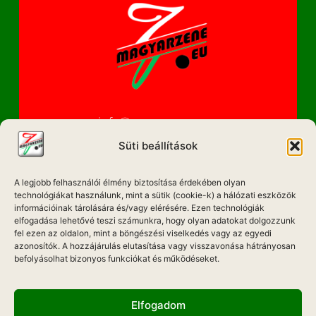
info@magyarzene.eu
Süti beállítások
A legjobb felhasználói élmény biztosítása érdekében olyan
IMPRESSZUM
technológiákat használunk, mint a sütik (cookie-k) a hálózati eszközök
információinak tárolására és/vagy elérésére. Ezen technológiák
ETIKAI KÓDEX
elfogadása lehetővé teszi számunkra, hogy olyan adatokat dolgozzunk
fel ezen az oldalon, mint a böngészési viselkedés vagy az egyedi
MÉDIA AJÁNLAT
azonosítók. A hozzájárulás elutasítása vagy visszavonása hátrányosan
befolyásolhat bizonyos funkciókat és működéseket.
ADATKEZELÉSI NYILATKOZAT
Elfogadom