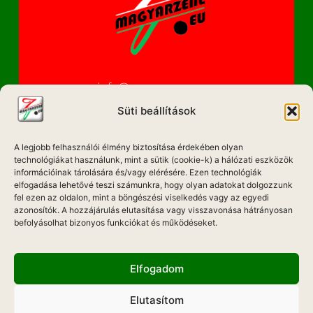
info@magyarzene.eu
Süti beállítások
A legjobb felhasználói élmény biztosítása érdekében olyan
IMPRESSZUM
technológiákat használunk, mint a sütik (cookie-k) a hálózati eszközök
információinak tárolására és/vagy elérésére. Ezen technológiák
ETIKAI KÓDEX
elfogadása lehetővé teszi számunkra, hogy olyan adatokat dolgozzunk
fel ezen az oldalon, mint a böngészési viselkedés vagy az egyedi
MÉDIA AJÁNLAT
azonosítók. A hozzájárulás elutasítása vagy visszavonása hátrányosan
befolyásolhat bizonyos funkciókat és működéseket.
ADATKEZELÉSI NYILATKOZAT
Elfogadom
Elutasítom
Hadd Szóljon!