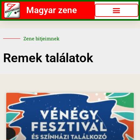
Magyar zene
Zene bitjeimnek
Remek találatok