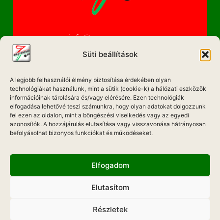
info@magyarzene.eu
Süti beállítások
A legjobb felhasználói élmény biztosítása érdekében olyan
IMPRESSZUM
technológiákat használunk, mint a sütik (cookie-k) a hálózati eszközök
információinak tárolására és/vagy elérésére. Ezen technológiák
ETIKAI KÓDEX
elfogadása lehetővé teszi számunkra, hogy olyan adatokat dolgozzunk
fel ezen az oldalon, mint a böngészési viselkedés vagy az egyedi
MÉDIA AJÁNLAT
azonosítók. A hozzájárulás elutasítása vagy visszavonása hátrányosan
befolyásolhat bizonyos funkciókat és működéseket.
ADATKEZELÉSI NYILATKOZAT
Elfogadom
Elutasítom
Hadd Szóljon!
Részletek
Weboldal Készítés: ONMEDIAWEB