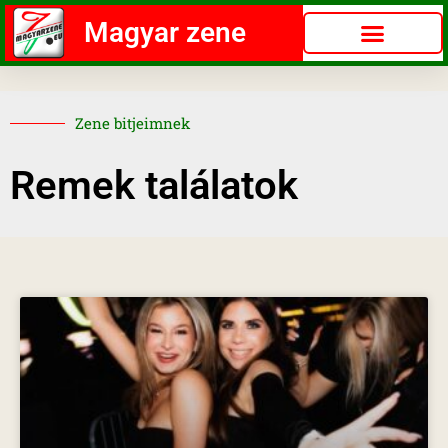
Magyar zene
Zene bitjeimnek
Remek találatok