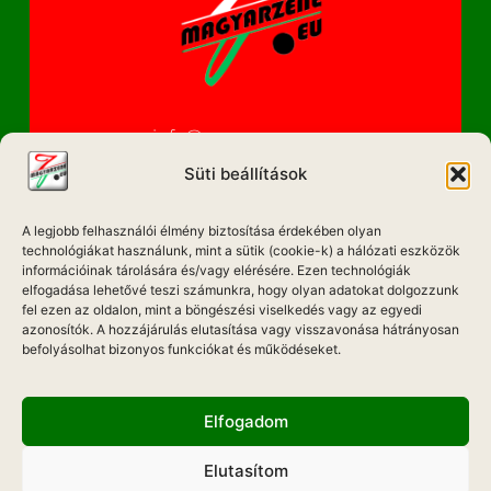
info@magyarzene.eu
Süti beállítások
A legjobb felhasználói élmény biztosítása érdekében olyan
IMPRESSZUM
technológiákat használunk, mint a sütik (cookie-k) a hálózati eszközök
információinak tárolására és/vagy elérésére. Ezen technológiák
ETIKAI KÓDEX
elfogadása lehetővé teszi számunkra, hogy olyan adatokat dolgozzunk
fel ezen az oldalon, mint a böngészési viselkedés vagy az egyedi
MÉDIA AJÁNLAT
azonosítók. A hozzájárulás elutasítása vagy visszavonása hátrányosan
befolyásolhat bizonyos funkciókat és működéseket.
ADATKEZELÉSI NYILATKOZAT
Elfogadom
Elutasítom
Hadd Szóljon!