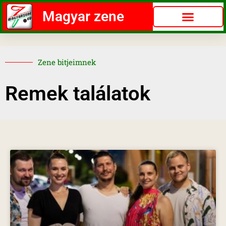
Magyar zene
Zene bitjeimnek
Remek találatok