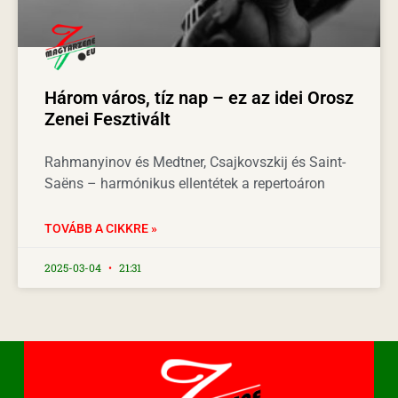
Három város, tíz nap – ez az idei Orosz
Zenei Fesztivált
Rahmanyinov és Medtner, Csajkovszkij és Saint-
Saëns – harmónikus ellentétek a repertoáron
TOVÁBB A CIKKRE »
2025-03-04
21:31