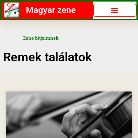
Magyar zene
Zene bitjeimnek
Remek találatok