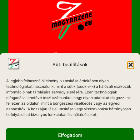
info@magyarzene.eu
Süti beállítások
A legjobb felhasználói élmény biztosítása érdekében olyan
IMPRESSZUM
technológiákat használunk, mint a sütik (cookie-k) a hálózati eszközök
információinak tárolására és/vagy elérésére. Ezen technológiák
ETIKAI KÓDEX
elfogadása lehetővé teszi számunkra, hogy olyan adatokat dolgozzunk
fel ezen az oldalon, mint a böngészési viselkedés vagy az egyedi
MÉDIA AJÁNLAT
azonosítók. A hozzájárulás elutasítása vagy visszavonása hátrányosan
befolyásolhat bizonyos funkciókat és működéseket.
ADATKEZELÉSI NYILATKOZAT
Elfogadom