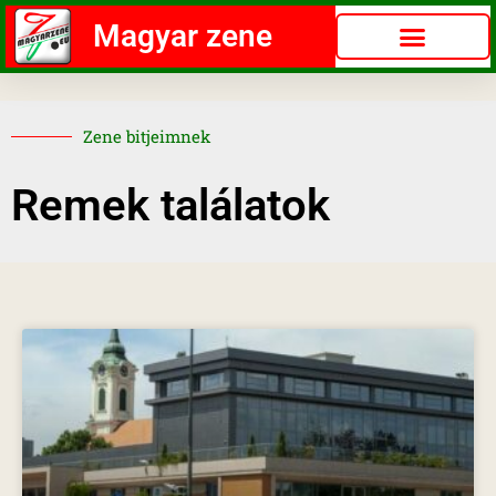
Magyar zene
Zene bitjeimnek
Remek találatok