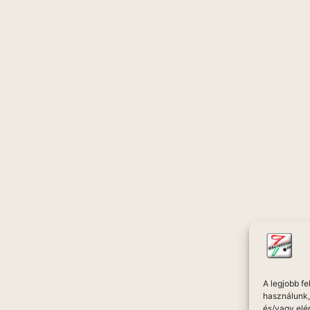
A legjobb f
használunk, 
és/vagy elé