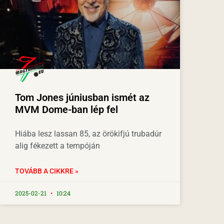
Tom Jones júniusban ismét az
MVM Dome-ban lép fel
Hiába lesz lassan 85, az örökifjú trubadúr
alig fékezett a tempóján
TOVÁBB A CIKKRE »
2025-02-21
10:24