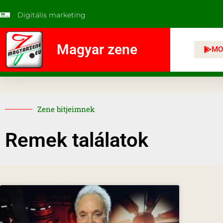
Digitális marketing
Magyar zene
MO
Zene bitjeimnek
Remek találatok