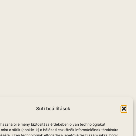
Süti beállítások
elhasználói élmény biztosítása érdekében olyan technológiákat
mint a sütik (cookie-k) a hálózati eszközök információinak tárolására
résére. Ezen technológiák elfogadása lehetővé teszi számunkra, hogy