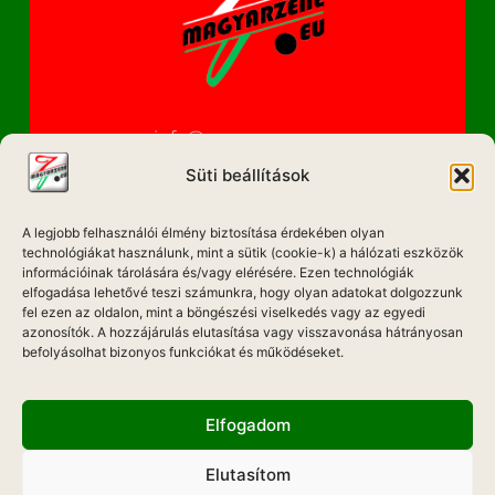
info@magyarzene.eu
Süti beállítások
A legjobb felhasználói élmény biztosítása érdekében olyan
IMPRESSZUM
technológiákat használunk, mint a sütik (cookie-k) a hálózati eszközök
információinak tárolására és/vagy elérésére. Ezen technológiák
ETIKAI KÓDEX
elfogadása lehetővé teszi számunkra, hogy olyan adatokat dolgozzunk
fel ezen az oldalon, mint a böngészési viselkedés vagy az egyedi
MÉDIA AJÁNLAT
azonosítók. A hozzájárulás elutasítása vagy visszavonása hátrányosan
befolyásolhat bizonyos funkciókat és működéseket.
ADATKEZELÉSI NYILATKOZAT
Elfogadom
Elutasítom
Hadd Szóljon!