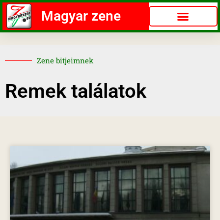
Magyar zene
Zene bitjeimnek
Remek találatok