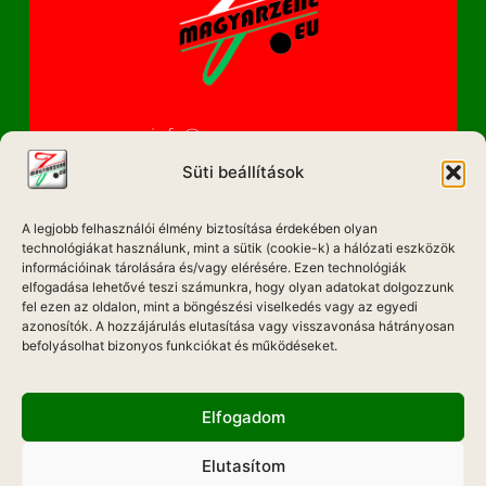
info@magyarzene.eu
Süti beállítások
A legjobb felhasználói élmény biztosítása érdekében olyan
IMPRESSZUM
technológiákat használunk, mint a sütik (cookie-k) a hálózati eszközök
információinak tárolására és/vagy elérésére. Ezen technológiák
ETIKAI KÓDEX
elfogadása lehetővé teszi számunkra, hogy olyan adatokat dolgozzunk
fel ezen az oldalon, mint a böngészési viselkedés vagy az egyedi
MÉDIA AJÁNLAT
azonosítók. A hozzájárulás elutasítása vagy visszavonása hátrányosan
befolyásolhat bizonyos funkciókat és működéseket.
ADATKEZELÉSI NYILATKOZAT
Elfogadom
Elutasítom
Hadd Szóljon!