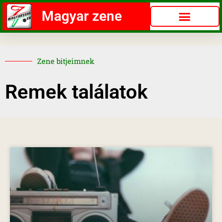
Magyar zene
Zene bitjeimnek
Remek találatok