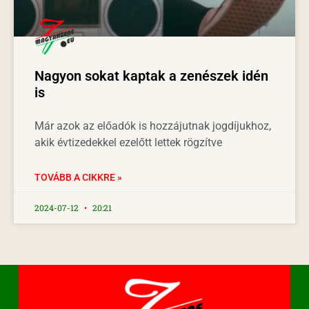
Nagyon sokat kaptak a zenészek idén
is
Már azok az előadók is hozzájutnak jogdíjukhoz,
akik évtizedekkel ezelőtt lettek rögzítve
TOVÁBB A CIKKRE »
2024-07-12
20:21