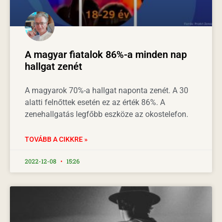
A magyar fiatalok 86%-a minden nap
hallgat zenét
A magyarok 70%-a hallgat naponta zenét. A 30
alatti felnőttek esetén ez az érték 86%. A
zenehallgatás legfőbb eszköze az okostelefon.
TOVÁBB A CIKKRE »
2022-12-08
15:26