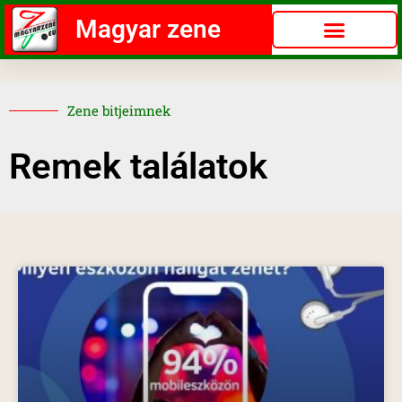
Magyar zene
Zene bitjeimnek
Remek találatok