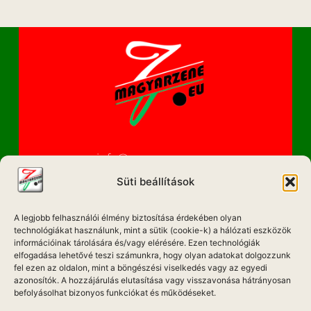
info@magyarzene.eu
Süti beállítások
A legjobb felhasználói élmény biztosítása érdekében olyan
IMPRESSZUM
technológiákat használunk, mint a sütik (cookie-k) a hálózati eszközök
információinak tárolására és/vagy elérésére. Ezen technológiák
ETIKAI KÓDEX
elfogadása lehetővé teszi számunkra, hogy olyan adatokat dolgozzunk
fel ezen az oldalon, mint a böngészési viselkedés vagy az egyedi
MÉDIA AJÁNLAT
azonosítók. A hozzájárulás elutasítása vagy visszavonása hátrányosan
befolyásolhat bizonyos funkciókat és működéseket.
ADATKEZELÉSI NYILATKOZAT