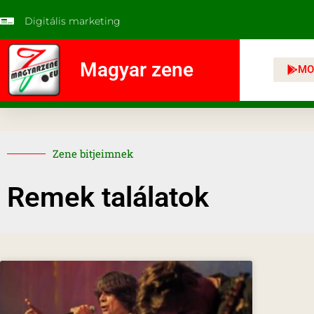
Digitális marketing
Magyar zene
MO
Zene bitjeimnek
Remek találatok