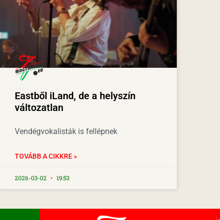
Eastből iLand, de a helyszín
változatlan
Vendégvokalisták is fellépnek
TOVÁBB A CIKKRE »
2026-03-02
19:53