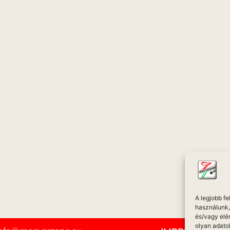
A legjobb f
használunk, 
és/vagy elé
olyan adato