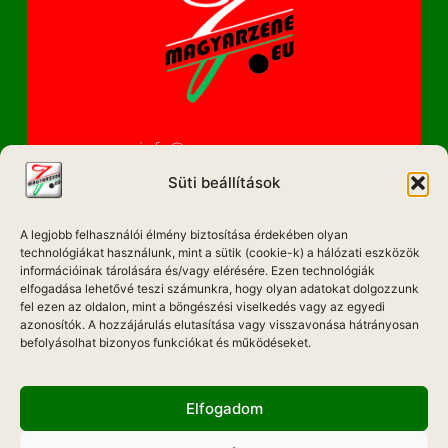
info@magyarzene.eu
Süti beállítások
A legjobb felhasználói élmény biztosítása érdekében olyan
IMPRESSZUM
technológiákat használunk, mint a sütik (cookie-k) a hálózati eszközök
információinak tárolására és/vagy elérésére. Ezen technológiák
ETIKAI KÓDEX
elfogadása lehetővé teszi számunkra, hogy olyan adatokat dolgozzunk
fel ezen az oldalon, mint a böngészési viselkedés vagy az egyedi
MÉDIA AJÁNLAT
azonosítók. A hozzájárulás elutasítása vagy visszavonása hátrányosan
befolyásolhat bizonyos funkciókat és működéseket.
ADATKEZELÉSI NYILATKOZAT
Elfogadom