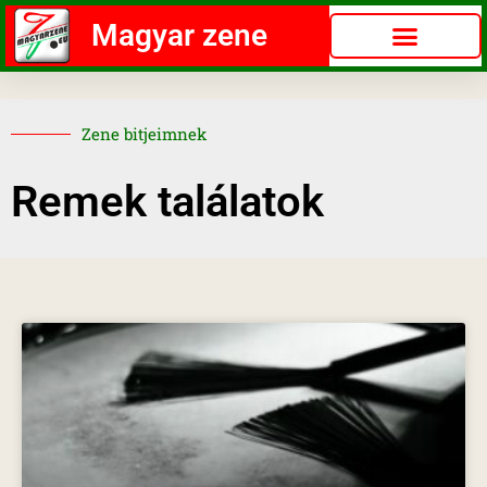
Magyar zene
Zene bitjeimnek
Remek találatok