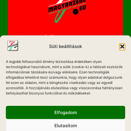
info@magyarzene.eu
Süti beállítások
A legjobb felhasználói élmény biztosítása érdekében olyan
IMPRESSZUM
technológiákat használunk, mint a sütik (cookie-k) a hálózati eszközök
információinak tárolására és/vagy elérésére. Ezen technológiák
ETIKAI KÓDEX
elfogadása lehetővé teszi számunkra, hogy olyan adatokat dolgozzunk
fel ezen az oldalon, mint a böngészési viselkedés vagy az egyedi
MÉDIA AJÁNLAT
azonosítók. A hozzájárulás elutasítása vagy visszavonása hátrányosan
befolyásolhat bizonyos funkciókat és működéseket.
ADATKEZELÉSI NYILATKOZAT
Elfogadom
Elutasítom
Hadd Szóljon!