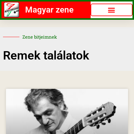
Magyar zene
Zene bitjeimnek
Remek találatok