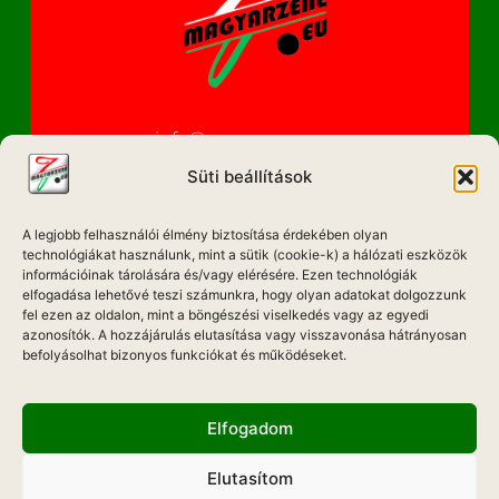
info@magyarzene.eu
Süti beállítások
A legjobb felhasználói élmény biztosítása érdekében olyan
IMPRESSZUM
technológiákat használunk, mint a sütik (cookie-k) a hálózati eszközök
információinak tárolására és/vagy elérésére. Ezen technológiák
ETIKAI KÓDEX
elfogadása lehetővé teszi számunkra, hogy olyan adatokat dolgozzunk
fel ezen az oldalon, mint a böngészési viselkedés vagy az egyedi
MÉDIA AJÁNLAT
azonosítók. A hozzájárulás elutasítása vagy visszavonása hátrányosan
befolyásolhat bizonyos funkciókat és működéseket.
ADATKEZELÉSI NYILATKOZAT
Elfogadom
Elutasítom
Hadd Szóljon!