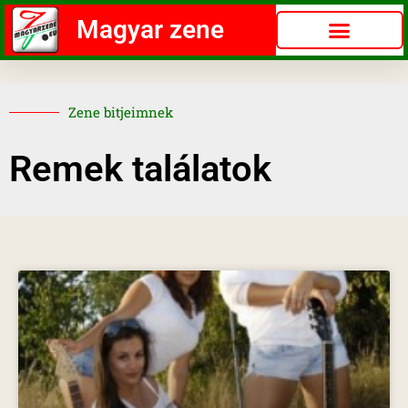
Magyar zene
Zene bitjeimnek
Remek találatok