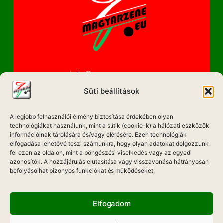
info@magyarzene.eu
Süti beállítások
A legjobb felhasználói élmény biztosítása érdekében olyan
IMPRESSZUM
technológiákat használunk, mint a sütik (cookie-k) a hálózati eszközök
információinak tárolására és/vagy elérésére. Ezen technológiák
ETIKAI KÓDEX
elfogadása lehetővé teszi számunkra, hogy olyan adatokat dolgozzunk
fel ezen az oldalon, mint a böngészési viselkedés vagy az egyedi
MÉDIA AJÁNLAT
azonosítók. A hozzájárulás elutasítása vagy visszavonása hátrányosan
befolyásolhat bizonyos funkciókat és működéseket.
ADATKEZELÉSI NYILATKOZAT
Elfogadom