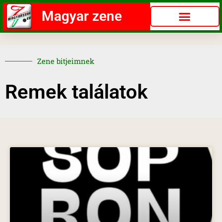
Magyar zene
Zene bitjeimnek
Remek találatok