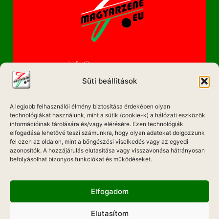
info@magyarzene.eu
Süti beállítások
A legjobb felhasználói élmény biztosítása érdekében olyan
IMPRESSZUM
technológiákat használunk, mint a sütik (cookie-k) a hálózati eszközök
információinak tárolására és/vagy elérésére. Ezen technológiák
ETIKAI KÓDEX
elfogadása lehetővé teszi számunkra, hogy olyan adatokat dolgozzunk
fel ezen az oldalon, mint a böngészési viselkedés vagy az egyedi
MÉDIA AJÁNLAT
azonosítók. A hozzájárulás elutasítása vagy visszavonása hátrányosan
befolyásolhat bizonyos funkciókat és működéseket.
ADATKEZELÉSI NYILATKOZAT
Elfogadom
Elutasítom