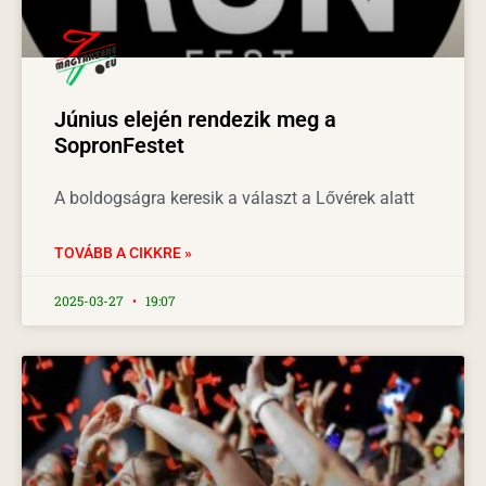
Június elején rendezik meg a
SopronFestet
A boldogságra keresik a választ a Lővérek alatt
TOVÁBB A CIKKRE »
2025-03-27
19:07