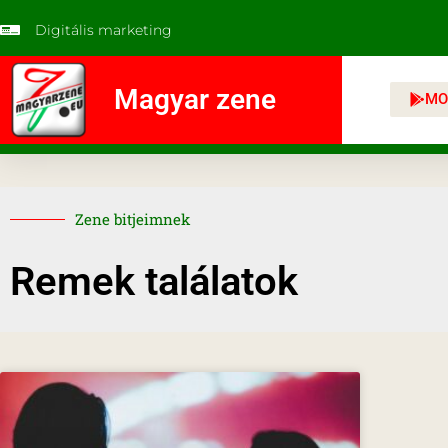
Digitális marketing
Magyar zene
MO
Zene bitjeimnek
Remek találatok