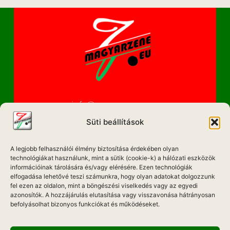
info@magyarzene.eu
Süti beállítások
A legjobb felhasználói élmény biztosítása érdekében olyan
IMPRESSZUM
technológiákat használunk, mint a sütik (cookie-k) a hálózati eszközök
információinak tárolására és/vagy elérésére. Ezen technológiák
ETIKAI KÓDEX
elfogadása lehetővé teszi számunkra, hogy olyan adatokat dolgozzunk
fel ezen az oldalon, mint a böngészési viselkedés vagy az egyedi
MÉDIA AJÁNLAT
azonosítók. A hozzájárulás elutasítása vagy visszavonása hátrányosan
befolyásolhat bizonyos funkciókat és működéseket.
ADATKEZELÉSI NYILATKOZAT