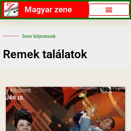
Magyar zene
Zene bitjeimnek
Remek találatok