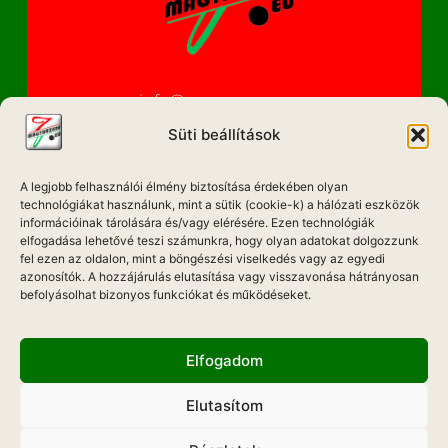
info@magyarzene.eu
Süti beállítások
A legjobb felhasználói élmény biztosítása érdekében olyan
IMPRESSZUM
technológiákat használunk, mint a sütik (cookie-k) a hálózati eszközök
információinak tárolására és/vagy elérésére. Ezen technológiák
ETIKAI KÓDEX
elfogadása lehetővé teszi számunkra, hogy olyan adatokat dolgozzunk
fel ezen az oldalon, mint a böngészési viselkedés vagy az egyedi
MÉDIA AJÁNLAT
azonosítók. A hozzájárulás elutasítása vagy visszavonása hátrányosan
befolyásolhat bizonyos funkciókat és működéseket.
ADATKEZELÉSI NYILATKOZAT
Elfogadom
Elutasítom
Hadd Szóljon!