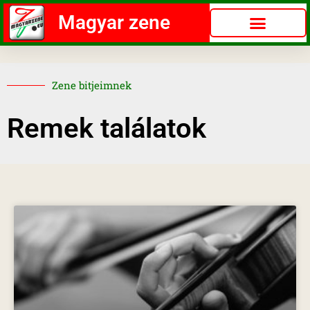
Magyar zene
Zene bitjeimnek
Remek találatok