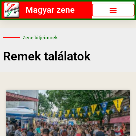
Magyar zene
Zene bitjeimnek
Remek találatok