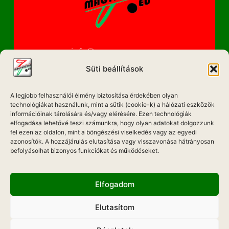
info@magyarzene.eu
Süti beállítások
A legjobb felhasználói élmény biztosítása érdekében olyan
IMPRESSZUM
technológiákat használunk, mint a sütik (cookie-k) a hálózati eszközök
információinak tárolására és/vagy elérésére. Ezen technológiák
ETIKAI KÓDEX
elfogadása lehetővé teszi számunkra, hogy olyan adatokat dolgozzunk
fel ezen az oldalon, mint a böngészési viselkedés vagy az egyedi
MÉDIA AJÁNLAT
azonosítók. A hozzájárulás elutasítása vagy visszavonása hátrányosan
befolyásolhat bizonyos funkciókat és működéseket.
ADATKEZELÉSI NYILATKOZAT
Elfogadom
Elutasítom
Hadd Szóljon!