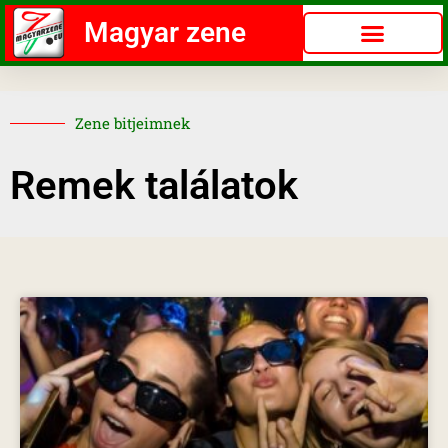
Magyar zene
Zene bitjeimnek
Remek találatok