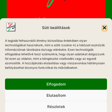
info@magyarzene.eu
Süti beállítások
A legjobb felhasználói élmény biztosítása érdekében olyan
IMPRESSZUM
technológiákat használunk, mint a sütik (cookie-k) a hálózati eszközök
információinak tárolására és/vagy elérésére. Ezen technológiák
ETIKAI KÓDEX
elfogadása lehetővé teszi számunkra, hogy olyan adatokat dolgozzunk
fel ezen az oldalon, mint a böngészési viselkedés vagy az egyedi
MÉDIA AJÁNLAT
azonosítók. A hozzájárulás elutasítása vagy visszavonása hátrányosan
befolyásolhat bizonyos funkciókat és működéseket.
ADATKEZELÉSI NYILATKOZAT
Elfogadom
Elutasítom
Hadd Szóljon!
Részletek
Weboldal Készítés: ONMEDIAWEB