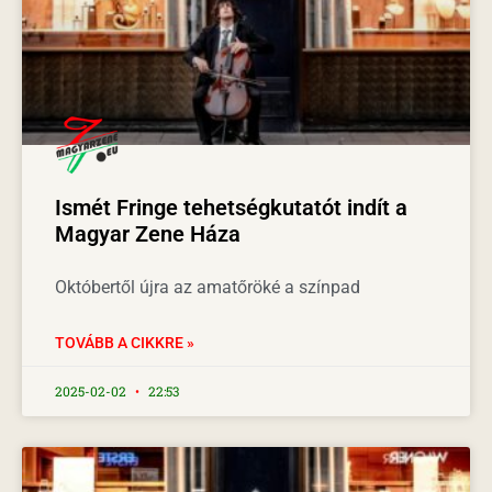
Ismét Fringe tehetségkutatót indít a
Magyar Zene Háza
Októbertől újra az amatőröké a színpad
TOVÁBB A CIKKRE »
2025-02-02
22:53