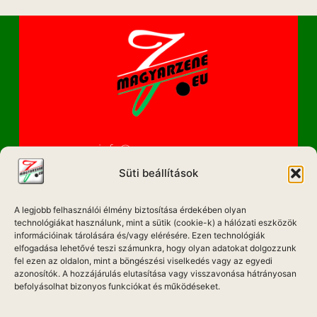
info@magyarzene.eu
Süti beállítások
A legjobb felhasználói élmény biztosítása érdekében olyan
IMPRESSZUM
technológiákat használunk, mint a sütik (cookie-k) a hálózati eszközök
információinak tárolására és/vagy elérésére. Ezen technológiák
ETIKAI KÓDEX
elfogadása lehetővé teszi számunkra, hogy olyan adatokat dolgozzunk
fel ezen az oldalon, mint a böngészési viselkedés vagy az egyedi
MÉDIA AJÁNLAT
azonosítók. A hozzájárulás elutasítása vagy visszavonása hátrányosan
befolyásolhat bizonyos funkciókat és működéseket.
ADATKEZELÉSI NYILATKOZAT