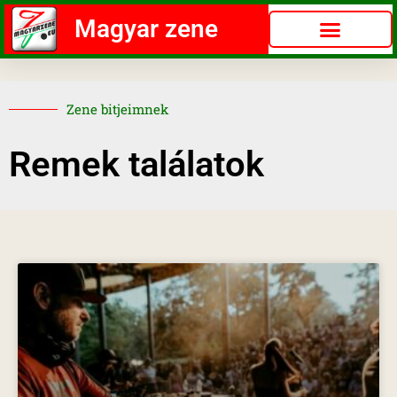
Magyar zene
Zene bitjeimnek
Remek találatok