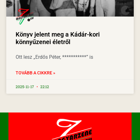
Könyv jelent meg a Kádár-kori
könnyűzenei életről
Ott lesz „Erdős Péter, ***********” is
TOVÁBB A CIKKRE »
2025-11-17
22:12