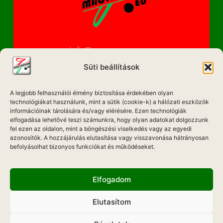
info@magyarzene.eu
Süti beállítások
A legjobb felhasználói élmény biztosítása érdekében olyan
IMPRESSZUM
technológiákat használunk, mint a sütik (cookie-k) a hálózati eszközök
információinak tárolására és/vagy elérésére. Ezen technológiák
ETIKAI KÓDEX
elfogadása lehetővé teszi számunkra, hogy olyan adatokat dolgozzunk
fel ezen az oldalon, mint a böngészési viselkedés vagy az egyedi
MÉDIA AJÁNLAT
azonosítók. A hozzájárulás elutasítása vagy visszavonása hátrányosan
befolyásolhat bizonyos funkciókat és működéseket.
ADATKEZELÉSI NYILATKOZAT
Elfogadom
Elutasítom
Hadd Szóljon!