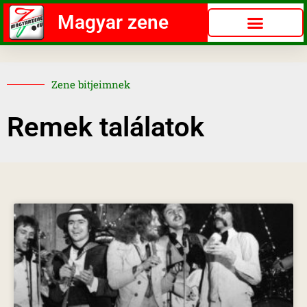
Magyar zene
Zene bitjeimnek
Remek találatok