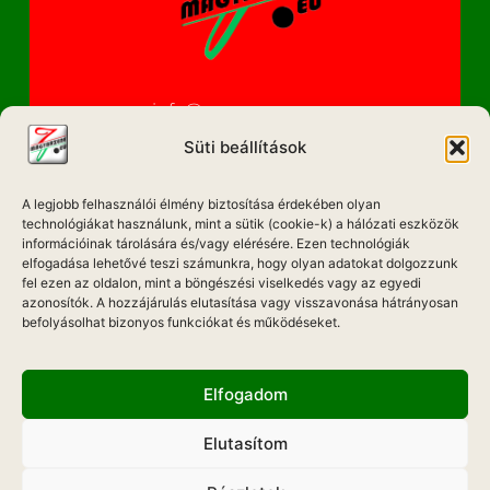
info@magyarzene.eu
Süti beállítások
A legjobb felhasználói élmény biztosítása érdekében olyan
IMPRESSZUM
technológiákat használunk, mint a sütik (cookie-k) a hálózati eszközök
információinak tárolására és/vagy elérésére. Ezen technológiák
ETIKAI KÓDEX
elfogadása lehetővé teszi számunkra, hogy olyan adatokat dolgozzunk
fel ezen az oldalon, mint a böngészési viselkedés vagy az egyedi
MÉDIA AJÁNLAT
azonosítók. A hozzájárulás elutasítása vagy visszavonása hátrányosan
befolyásolhat bizonyos funkciókat és működéseket.
ADATKEZELÉSI NYILATKOZAT
Elfogadom
Elutasítom
Hadd Szóljon!