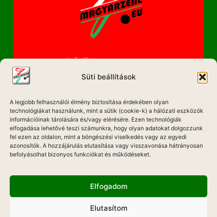
info@magyarzene.eu
Süti beállítások
A legjobb felhasználói élmény biztosítása érdekében olyan
IMPRESSZUM
technológiákat használunk, mint a sütik (cookie-k) a hálózati eszközök
információinak tárolására és/vagy elérésére. Ezen technológiák
ETIKAI KÓDEX
elfogadása lehetővé teszi számunkra, hogy olyan adatokat dolgozzunk
fel ezen az oldalon, mint a böngészési viselkedés vagy az egyedi
MÉDIA AJÁNLAT
azonosítók. A hozzájárulás elutasítása vagy visszavonása hátrányosan
befolyásolhat bizonyos funkciókat és működéseket.
ADATKEZELÉSI NYILATKOZAT
Elfogadom
Elutasítom
Hadd Szóljon!