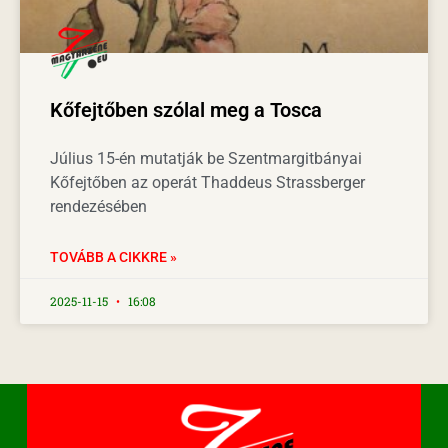
Kőfejtőben szólal meg a Tosca
Július 15-én mutatják be Szentmargitbányai
Kőfejtőben az operát Thaddeus Strassberger
rendezésében
TOVÁBB A CIKKRE »
2025-11-15
16:08