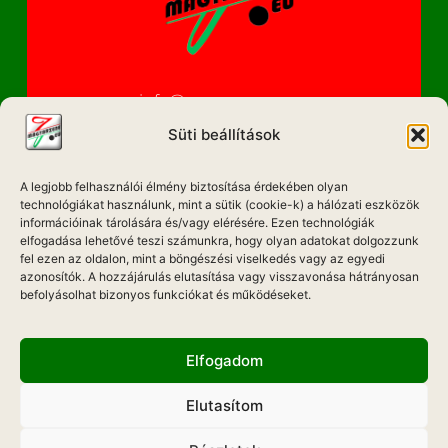
info@magyarzene.eu
Süti beállítások
A legjobb felhasználói élmény biztosítása érdekében olyan
IMPRESSZUM
technológiákat használunk, mint a sütik (cookie-k) a hálózati eszközök
információinak tárolására és/vagy elérésére. Ezen technológiák
ETIKAI KÓDEX
elfogadása lehetővé teszi számunkra, hogy olyan adatokat dolgozzunk
fel ezen az oldalon, mint a böngészési viselkedés vagy az egyedi
MÉDIA AJÁNLAT
azonosítók. A hozzájárulás elutasítása vagy visszavonása hátrányosan
befolyásolhat bizonyos funkciókat és működéseket.
ADATKEZELÉSI NYILATKOZAT
Elfogadom
Elutasítom
Hadd Szóljon!