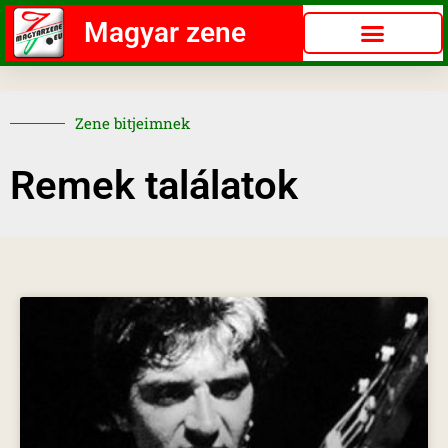
Magyar zene
Zene bitjeimnek
Remek találatok