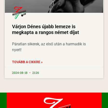
Várjon Dénes újabb lemeze is
megkapta a rangos német díjat
Páratlan sikerek, az első után a harmadik is
nyert!
TOVÁBB A CIKKRE »
2024-08-18
21:26