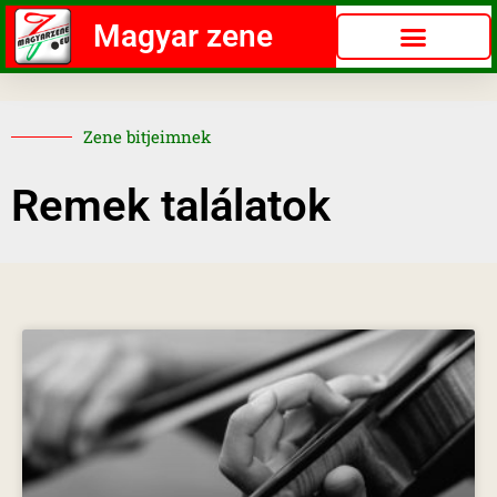
Magyar zene
Zene bitjeimnek
Remek találatok