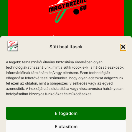
info@magyarzene.eu
Süti beállítások
A legjobb felhasználói élmény biztosítása érdekében olyan
IMPRESSZUM
technológiákat használunk, mint a sütik (cookie-k) a hálózati eszközök
információinak tárolására és/vagy elérésére. Ezen technológiák
ETIKAI KÓDEX
elfogadása lehetővé teszi számunkra, hogy olyan adatokat dolgozzunk
fel ezen az oldalon, mint a böngészési viselkedés vagy az egyedi
MÉDIA AJÁNLAT
azonosítók. A hozzájárulás elutasítása vagy visszavonása hátrányosan
befolyásolhat bizonyos funkciókat és működéseket.
ADATKEZELÉSI NYILATKOZAT
Elfogadom
Elutasítom
Hadd Szóljon!