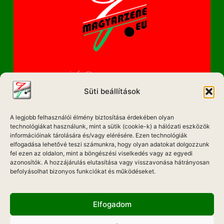
info@magyarzene.eu
Süti beállítások
A legjobb felhasználói élmény biztosítása érdekében olyan
IMPRESSZUM
technológiákat használunk, mint a sütik (cookie-k) a hálózati eszközök
információinak tárolására és/vagy elérésére. Ezen technológiák
ETIKAI KÓDEX
elfogadása lehetővé teszi számunkra, hogy olyan adatokat dolgozzunk
fel ezen az oldalon, mint a böngészési viselkedés vagy az egyedi
MÉDIA AJÁNLAT
azonosítók. A hozzájárulás elutasítása vagy visszavonása hátrányosan
befolyásolhat bizonyos funkciókat és működéseket.
ADATKEZELÉSI NYILATKOZAT
Elfogadom