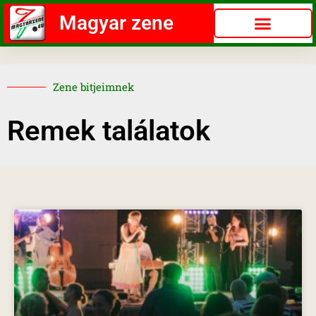
Magyar zene
Zene bitjeimnek
Remek találatok