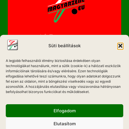
info@magyarzene.eu
Süti beállítások
A legjobb felhasználói élmény biztosítása érdekében olyan
IMPRESSZUM
technológiákat használunk, mint a sütik (cookie-k) a hálózati eszközök
információinak tárolására és/vagy elérésére. Ezen technológiák
ETIKAI KÓDEX
elfogadása lehetővé teszi számunkra, hogy olyan adatokat dolgozzunk
fel ezen az oldalon, mint a böngészési viselkedés vagy az egyedi
MÉDIA AJÁNLAT
azonosítók. A hozzájárulás elutasítása vagy visszavonása hátrányosan
befolyásolhat bizonyos funkciókat és működéseket.
ADATKEZELÉSI NYILATKOZAT
Elfogadom
Elutasítom
Hadd Szóljon!