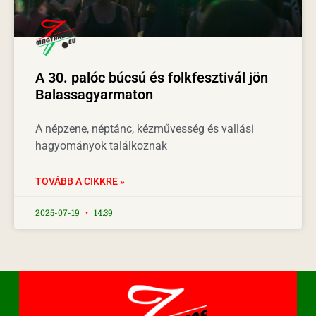
A 30. palóc búcsú és folkfesztivál jön
Balassagyarmaton
A népzene, néptánc, kézművesség és vallási
hagyományok találkoznak
TOVÁBB A CIKKRE »
2025-07-19
14:39