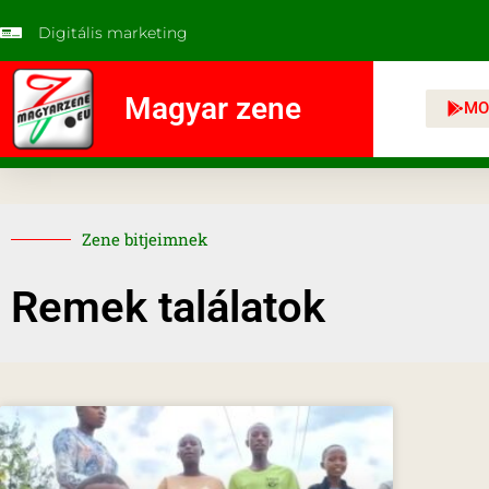
Digitális marketing
Magyar zene
MO
Zene bitjeimnek
Remek találatok