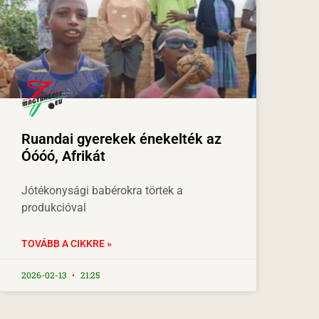
Ruandai gyerekek énekelték az
Óóóó, Afrikát
Jótékonysági babérokra törtek a
produkcióval
TOVÁBB A CIKKRE »
2026-02-13
21:25