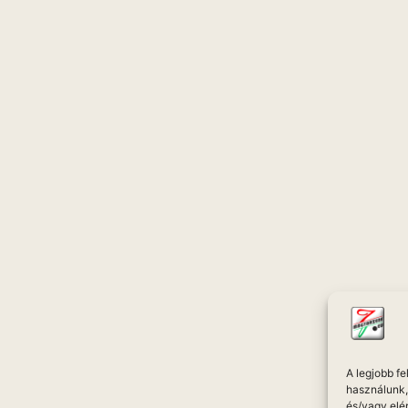
A legjobb f
használunk, 
és/vagy elé