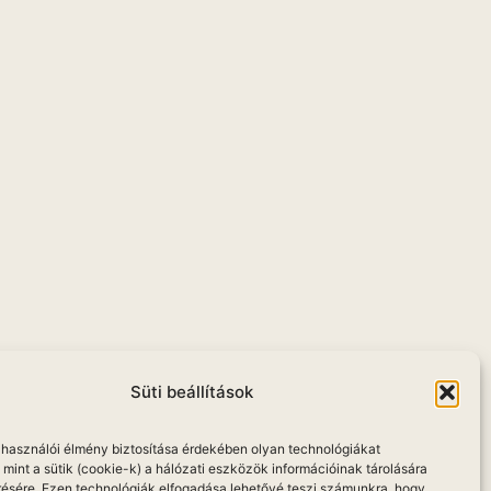
Süti beállítások
elhasználói élmény biztosítása érdekében olyan technológiákat
mint a sütik (cookie-k) a hálózati eszközök információinak tárolására
résére. Ezen technológiák elfogadása lehetővé teszi számunkra, hogy